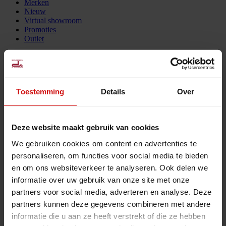
Merken
Nieuw
Virtual showroom
Promoties
Outlet
Selecteer een pagina
Ardeno
Toestemming
Details
Over
Assortiment
Merken
Deze website maakt gebruik van cookies
Nieuw
Virtual showroom
We gebruiken cookies om content en advertenties te
Promoties
personaliseren, om functies voor social media te bieden
Outlet
en om ons websiteverkeer te analyseren. Ook delen we
Meubelen De Schoenmaeker - BE 0400.835.573 © 2025.
informatie over uw gebruik van onze site met onze
partners voor social media, adverteren en analyse. Deze
partners kunnen deze gegevens combineren met andere
informatie die u aan ze heeft verstrekt of die ze hebben