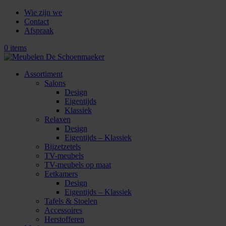
Wie zijn we
Contact
Afspraak
0 items
Assortiment
Salons
Design
Eigentijds
Klassiek
Relaxen
Design
Eigentijds – Klassiek
Bijzetzetels
TV-meubels
TV-meubels op maat
Eetkamers
Design
Eigentijds – Klassiek
Tafels & Stoelen
Accessoires
Herstofferen